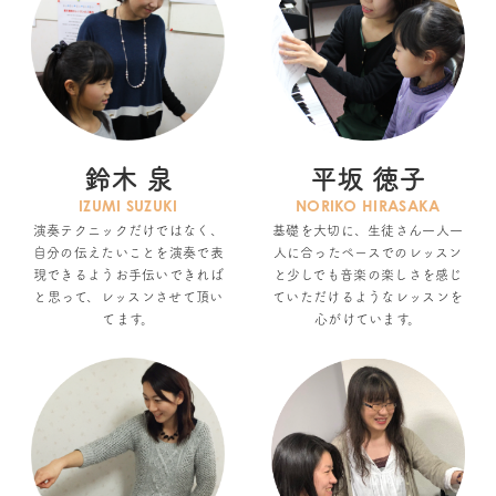
鈴木 泉
平坂 徳子
IZUMI SUZUKI
NORIKO HIRASAKA
演奏テクニックだけではなく、
基礎を大切に、生徒さん一人一
自分の伝えたいことを演奏で表
人に合ったペースでのレッスン
現できるようお手伝いできれば
と少しでも音楽の楽しさを感じ
と思って、レッスンさせて頂い
ていただけるようなレッスンを
てます。
心がけています。