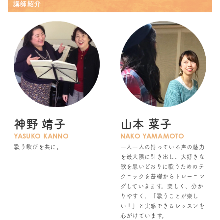
講師紹介
神野 靖子
山本 菜子
YASUKO KANNO
NAKO YAMAMOTO
歌う歓びを共に。
一人一人の持っている声の魅力
を最大限に引き出し、大好きな
歌を思いどおりに歌うためのテ
クニックを基礎からトレーニン
グしていきます。楽しく、分か
りやすく、「歌うことが楽し
い！」と実感できるレッスンを
心がけています。