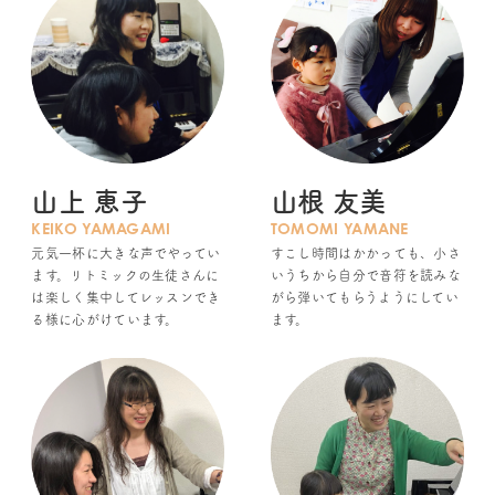
山上 恵子
山根 友美
KEIKO YAMAGAMI
TOMOMI YAMANE
元気一杯に大きな声でやってい
すこし時間はかかっても、小さ
ます。リトミックの生徒さんに
いうちから自分で音符を読みな
は楽しく集中してレッスンでき
がら弾いてもらうようにしてい
る様に心がけています。
ます。