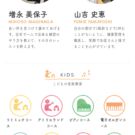
増永 美保子
山吉 史恵
MIHOKO MASUNAGA
FUMIE YAMAYOSHI
良い所を見つけて褒めてあげま
自分の都合で(風邪などで)休む
す。自宅で一人で出来る練習の
ことがないように、健康管理を
やり方を教えて、その日のレッ
徹底し、笑顔で生徒さんと接す
スンを終えます。
ることを心がけています。
こどもの音楽教室
リトミックコー
アトリエランド
ピアノコース
電子オルガンコ
ス
コース
ース