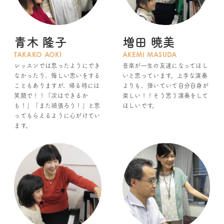
青木 隆子
増田 暁美
TAKAKO AOKI
AKEMI MASUDA
レッスンでは思ったようにでき
音楽が一生の友達になってほし
なかったり、悔しい思いをする
いと思っています。上手な演奏
こともありますが、帰る時には
よりも、弾いていて自分自身が
笑顔で！！「次はできるか
楽しい！！そう思う演奏をして
も！」「また頑張ろう！」と思
ほしいです。
ってもらえるように心がけてい
ます。