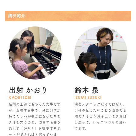
講師紹介
出射 かおり
鈴木 泉
KAORI IDEI
IZUMI SUZUKI
技術の上達はもちろん大事です
演奏テクニックだけではなく、
が、表現する事で自分に自信が
自分の伝えたいことを演奏で表
持てたり心が豊かになったりで
現できるようお手伝いできれば
きると思うので、演奏する事を
と思って、レッスンさせて頂い
通して「好き！」を増やすサポ
てます。
ートができればと思っていま